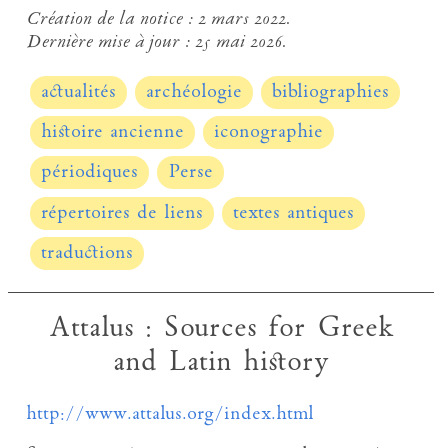
Création de la notice :
2 mars 2022.
Dernière mise à jour :
25 mai 2026.
actualités
archéologie
bibliographies
histoire ancienne
iconographie
périodiques
Perse
répertoires de liens
textes antiques
traductions
Attalus : Sources for Greek
and Latin history
http://www.attalus.org/index.html