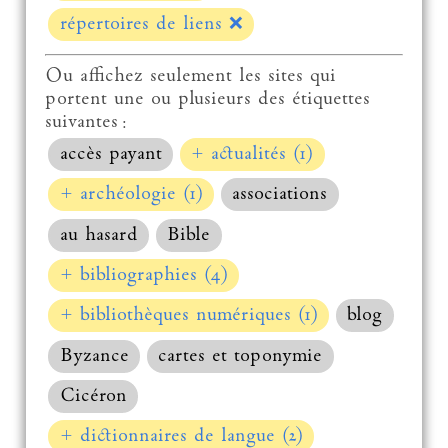
répertoires de liens
❌
Ou affichez seulement les sites qui
portent une ou plusieurs des étiquettes
suivantes :
accès payant
+ actualités (1)
+ archéologie (1)
associations
au hasard
Bible
+ bibliographies (4)
+ bibliothèques numériques (1)
blog
Byzance
cartes et toponymie
Cicéron
+ dictionnaires de langue (2)