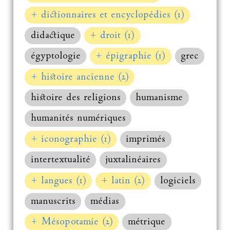
+ dictionnaires et encyclopédies (1)
didactique
+ droit (1)
égyptologie
+ épigraphie (1)
grec
+ histoire ancienne (2)
histoire des religions
humanisme
humanités numériques
+ iconographie (1)
imprimés
intertextualité
juxtalinéaires
+ langues (1)
+ latin (2)
logiciels
manuscrits
médias
+ Mésopotamie (2)
métrique