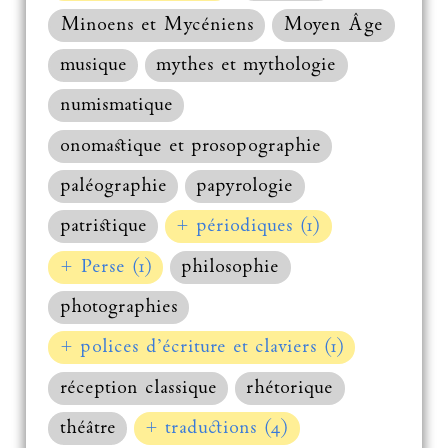
Minoens et Mycéniens
Moyen Âge
musique
mythes et mythologie
numismatique
onomastique et prosopographie
paléographie
papyrologie
patristique
+ périodiques (1)
+ Perse (1)
philosophie
photographies
+ polices d’écriture et claviers (1)
réception classique
rhétorique
théâtre
+ traductions (4)