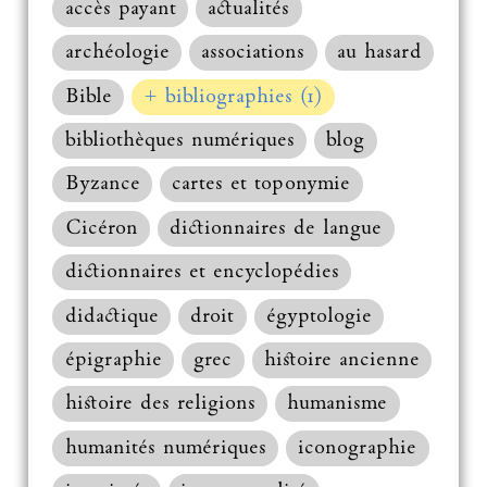
accès payant
actualités
archéologie
associations
au hasard
Bible
+ bibliographies (1)
bibliothèques numériques
blog
Byzance
cartes et toponymie
Cicéron
dictionnaires de langue
dictionnaires et encyclopédies
didactique
droit
égyptologie
épigraphie
grec
histoire ancienne
histoire des religions
humanisme
humanités numériques
iconographie