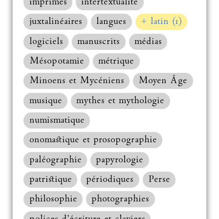
imprimés
intertextualité
juxtalinéaires
langues
+ latin (1)
logiciels
manuscrits
médias
Mésopotamie
métrique
Minoens et Mycéniens
Moyen Âge
musique
mythes et mythologie
numismatique
onomastique et prosopographie
paléographie
papyrologie
patristique
périodiques
Perse
philosophie
photographies