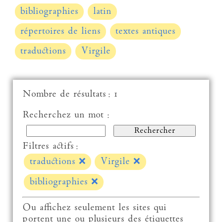
bibliographies
latin
répertoires de liens
textes antiques
traductions
Virgile
Nombre de résultats : 1
Recherchez un mot :
Filtres actifs :
traductions
❌
Virgile
❌
bibliographies
❌
Ou affichez seulement les sites qui
portent une ou plusieurs des étiquettes