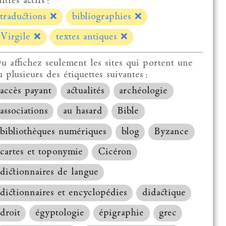
ltres actifs :
traductions
❌
bibliographies
❌
Virgile
❌
textes antiques
❌
u affichez seulement les sites qui portent une
u plusieurs des étiquettes suivantes :
accès payant
actualités
archéologie
associations
au hasard
Bible
bibliothèques numériques
blog
Byzance
cartes et toponymie
Cicéron
dictionnaires de langue
dictionnaires et encyclopédies
didactique
droit
égyptologie
épigraphie
grec