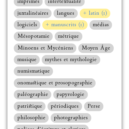
imprimés
intertextualité
juxtalinéaires
langues
+ latin (1)
logiciels
+ manuscrits (1)
médias
Mésopotamie
métrique
Minoens et Mycéniens
Moyen Âge
musique
mythes et mythologie
numismatique
onomastique et prosopographie
paléographie
papyrologie
patristique
périodiques
Perse
philosophie
photographies