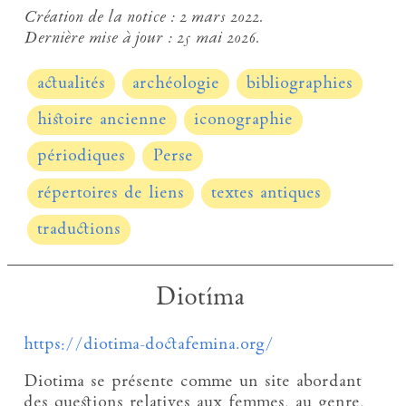
Création de la notice :
2 mars 2022.
Dernière mise à jour :
25 mai 2026.
actualités
archéologie
bibliographies
histoire ancienne
iconographie
périodiques
Perse
répertoires de liens
textes antiques
traductions
Diotíma
https://diotima-doctafemina.org/
Diotima se présente comme un site abordant
des questions relatives aux femmes, au genre,