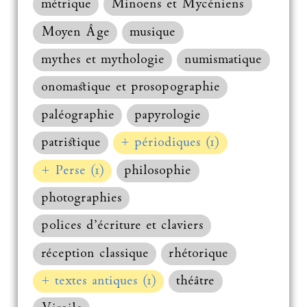
métrique
Minoens et Mycéniens
Moyen Âge
musique
mythes et mythologie
numismatique
onomastique et prosopographie
paléographie
papyrologie
patristique
+ périodiques (1)
+ Perse (1)
philosophie
photographies
polices d’écriture et claviers
réception classique
rhétorique
+ textes antiques (1)
théâtre