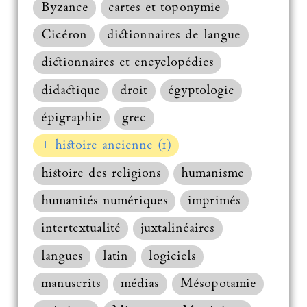
Byzance
cartes et toponymie
Cicéron
dictionnaires de langue
dictionnaires et encyclopédies
didactique
droit
égyptologie
épigraphie
grec
+ histoire ancienne (1)
histoire des religions
humanisme
humanités numériques
imprimés
intertextualité
juxtalinéaires
langues
latin
logiciels
manuscrits
médias
Mésopotamie