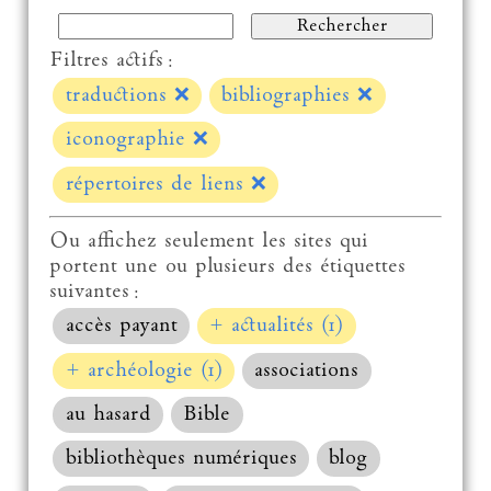
Filtres actifs :
traductions
❌
bibliographies
❌
iconographie
❌
répertoires de liens
❌
Ou affichez seulement les sites qui
portent une ou plusieurs des étiquettes
suivantes :
accès payant
+ actualités (1)
+ archéologie (1)
associations
au hasard
Bible
bibliothèques numériques
blog