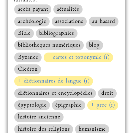
suivantes :
accès payant
actualités
archéologie
associations
au hasard
Bible
bibliographies
bibliothèques numériques
blog
Byzance
+ cartes et toponymie (1)
Cicéron
+ dictionnaires de langue (1)
dictionnaires et encyclopédies
droit
égyptologie
épigraphie
+ grec (1)
histoire ancienne
histoire des religions
humanisme