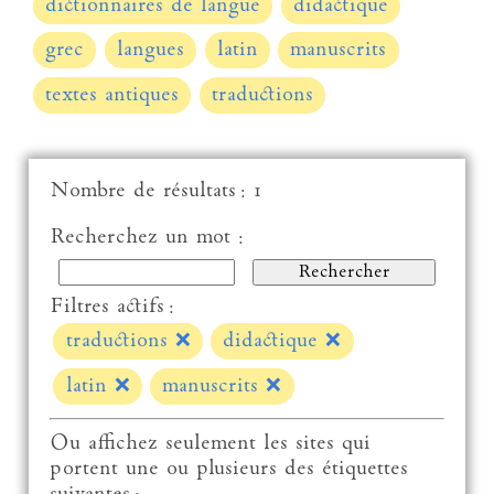
dictionnaires de langue
didactique
grec
langues
latin
manuscrits
textes antiques
traductions
Nombre de résultats : 1
Recherchez un mot :
Filtres actifs :
traductions
❌
didactique
❌
latin
❌
manuscrits
❌
Ou affichez seulement les sites qui
portent une ou plusieurs des étiquettes