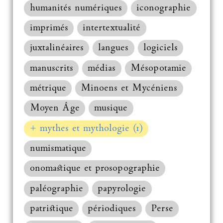
humanités numériques
iconographie
imprimés
intertextualité
juxtalinéaires
langues
logiciels
manuscrits
médias
Mésopotamie
métrique
Minoens et Mycéniens
Moyen Âge
musique
+ mythes et mythologie (1)
numismatique
onomastique et prosopographie
paléographie
papyrologie
patristique
périodiques
Perse