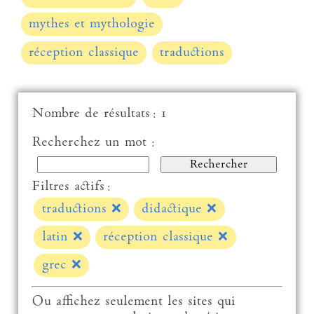
mythes et mythologie
réception classique
traductions
Nombre de résultats : 1
Recherchez un mot :
Filtres actifs :
traductions
❌
didactique
❌
latin
❌
réception classique
❌
grec
❌
Ou affichez seulement les sites qui