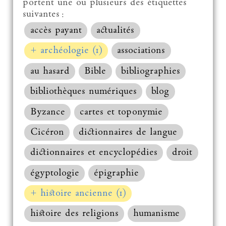
portent une ou plusieurs des étiquettes
suivantes :
accès payant
actualités
+ archéologie (1)
associations
au hasard
Bible
bibliographies
bibliothèques numériques
blog
Byzance
cartes et toponymie
Cicéron
dictionnaires de langue
dictionnaires et encyclopédies
droit
égyptologie
épigraphie
+ histoire ancienne (1)
histoire des religions
humanisme