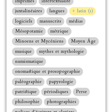
imprimés
intertextualité
juxtalinéaires
langues
+ latin (1)
logiciels
manuscrits
médias
Mésopotamie
métrique
Minoens et Mycéniens
Moyen Âge
musique
mythes et mythologie
numismatique
onomastique et prosopographie
paléographie
papyrologie
patristique
périodiques
Perse
philosophie
photographies