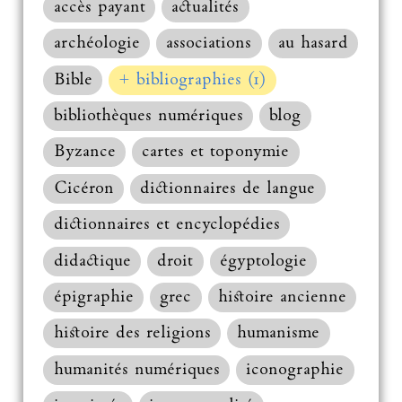
accès payant
actualités
archéologie
associations
au hasard
Bible
+ bibliographies (1)
bibliothèques numériques
blog
Byzance
cartes et toponymie
Cicéron
dictionnaires de langue
dictionnaires et encyclopédies
didactique
droit
égyptologie
épigraphie
grec
histoire ancienne
histoire des religions
humanisme
humanités numériques
iconographie