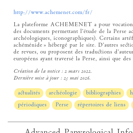
http://www.achemenet.com/fr/
La plateforme ACHEMENET a pour vocation de fa
des documents permettant l’étude de la Perse a
archéologiques, iconographiques). Certains artéf
achéménide » hébergé par le site. D’autres sectio
de revues, ou proposent des traductions d’auteur
européens ayant traversé la Perse, ainsi que de
Création de la notice :
2 mars 2022.
Dernière mise à jour :
25 mai 2026.
actualités
archéologie
bibliographies
h
périodiques
Perse
répertoires de liens
Advanced Papyrological Inf