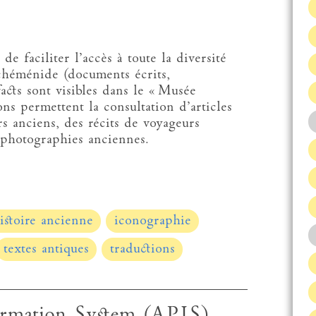
ciliter l’accès à toute la diversité
chéménide (documents écrits,
acts sont visibles dans le « Musée
ns permettent la consultation d’articles
s anciens, des récits de voyageurs
s photographies anciennes.
istoire ancienne
iconographie
textes antiques
traductions
ormation System (APIS)