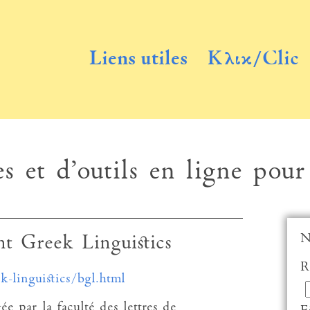
Liens utiles
Κλικ/Clic
s et d’outils en ligne pour
N
t Greek Linguistics
R
k-linguistics/bgl.html
e par la faculté des lettres de