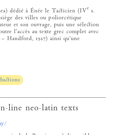
e
sea) dédié à Énée le Tacticien (IV
s.
e siège des villes ou poliorcétique
uteur et son ouvrage, puis une sélection
outre l’accès au texte grec complet avec
 – Handford, 1927) ainsi qu’une
ductions
n-line neo-latin texts
hy/