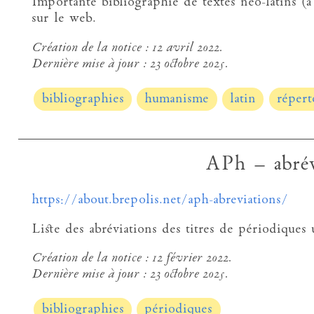
Importante bibliographie de textes néo-latins (à
sur le web.
Création de la notice :
12 avril 2022.
Dernière mise à jour :
23 octobre 2025.
bibliographies
humanisme
latin
répert
APh – abrév
https://about.brepolis.net/aph-abreviations/
Liste des abréviations des titres de périodiques 
Création de la notice :
12 février 2022.
Dernière mise à jour :
23 octobre 2025.
bibliographies
périodiques