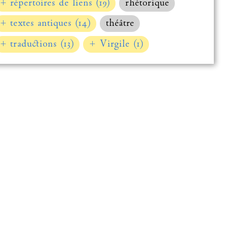
+ répertoires de liens (19)
rhétorique
+ textes antiques (14)
théâtre
+ traductions (13)
+ Virgile (1)