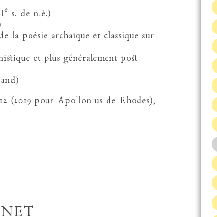
e
VI
s. de n.è.)
)
 de la poésie archaïque et classique sur
énistique et plus généralement post-
rand)
012 (2019 pour Apollonius de Rhodes),
ENET