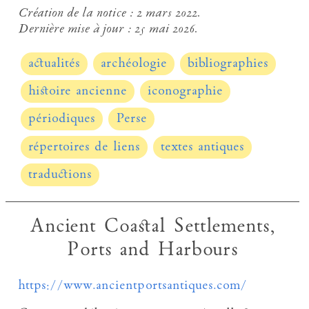
Création de la notice :
2 mars 2022.
Dernière mise à jour :
25 mai 2026.
actualités
archéologie
bibliographies
histoire ancienne
iconographie
périodiques
Perse
répertoires de liens
textes antiques
traductions
Ancient Coastal Settlements,
Ports and Harbours
https://www.ancientportsantiques.com/