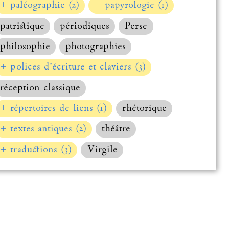
+ paléographie (2)
+ papyrologie (1)
patristique
périodiques
Perse
philosophie
photographies
+ polices d’écriture et claviers (3)
réception classique
+ répertoires de liens (1)
rhétorique
+ textes antiques (2)
théâtre
+ traductions (3)
Virgile