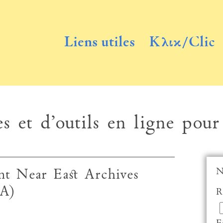
Liens utiles
Κλικ/Clic
s et d’outils en ligne pour
N
nt Near East Archives
A)
R