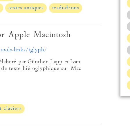
textes antiques
traductions
or Apple Macintosh
tools-links/iglyph/
 élaboré par Günther Lapp et Ivan
 de texte hiéroglyphique sur Mac
t claviers