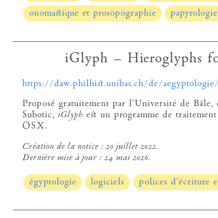
onomastique et prosopographie
papyrologie
iGlyph – Hieroglyphs f
https://daw.philhist.unibas.ch/de/aegyptologie/
Proposé gratuitement par l’Université de Bâle,
Subotic,
iGlyph
est un programme de traitement
OSX.
Création de la notice :
20 juillet 2022.
Dernière mise à jour :
24 mai 2026.
égyptologie
logiciels
polices d’écriture e