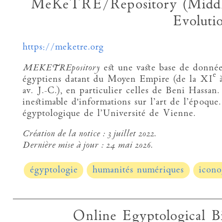
MeKeTRE/Repository (Middl
Evoluti
https://meketre.org
MEKETREpository
est une vaste base de donnée
e
égyptiens datant du Moyen Empire (de la XI
à
av. J.-C.), en particulier celles de Beni Hassa
inestimable d'informations sur l’art de l’époque.
égyptologique de l’Université de Vienne.
Création de la notice :
3 juillet 2022.
Dernière mise à jour :
24 mai 2026.
égyptologie
humanités numériques
icono
Online Egyptological B