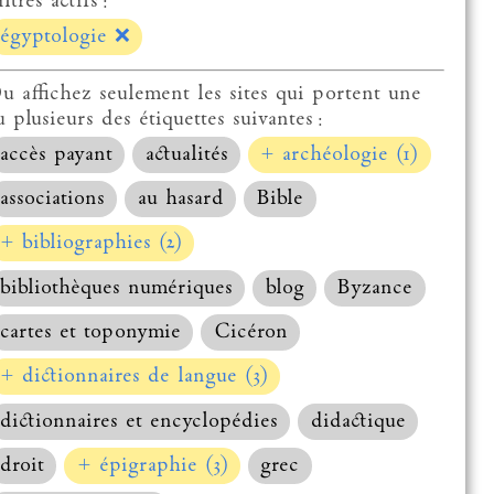
ltres actifs :
égyptologie
❌
u affichez seulement les sites qui portent une
u plusieurs des étiquettes suivantes :
accès payant
actualités
+ archéologie (1)
associations
au hasard
Bible
+ bibliographies (2)
bibliothèques numériques
blog
Byzance
cartes et toponymie
Cicéron
+ dictionnaires de langue (3)
dictionnaires et encyclopédies
didactique
droit
+ épigraphie (3)
grec