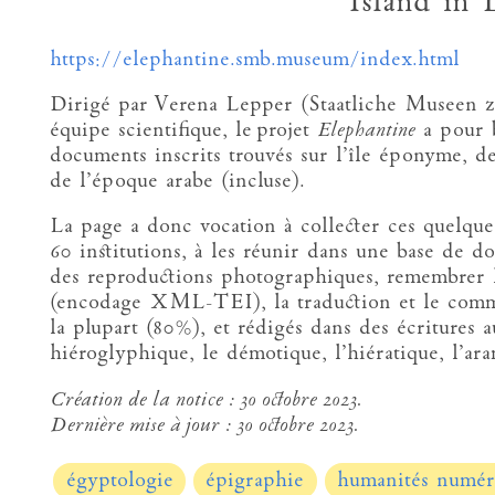
Island in 
https://elephantine.smb.museum/index.html
Dirigé par Verena Lepper (Staatliche Museen z
équipe scientifique, le projet
Elephantine
a pour b
documents inscrits trouvés sur l’île éponyme, d
de l’époque arabe (incluse).
La page a donc vocation à collecter ces quelque
60 institutions, à les réunir dans une base de d
des reproductions photographiques, remembrer 
(encodage XML-TEI), la traduction et le comm
la plupart (80%), et rédigés dans des écritures a
hiéroglyphique, le démotique, l’hiératique, l’ara
Création de la notice :
30 octobre 2023.
Dernière mise à jour :
30 octobre 2023.
égyptologie
épigraphie
humanités numér