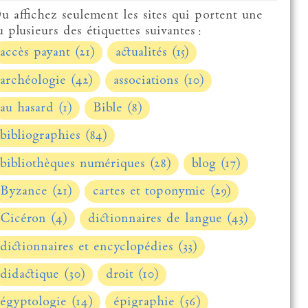
u affichez seulement les sites qui portent une
u plusieurs des étiquettes suivantes :
accès payant (21)
actualités (15)
archéologie (42)
associations (10)
au hasard (1)
Bible (8)
bibliographies (84)
bibliothèques numériques (28)
blog (17)
Byzance (21)
cartes et toponymie (29)
Cicéron (4)
dictionnaires de langue (43)
dictionnaires et encyclopédies (33)
didactique (30)
droit (10)
égyptologie (14)
épigraphie (56)