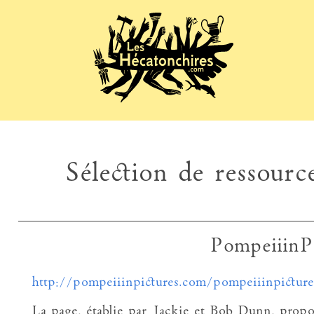
Sélection de ressource
PompeiiinPi
http://pompeiiinpictures.com/pompeiiinpictur
La page, établie par Jackie et Bob Dunn, propos