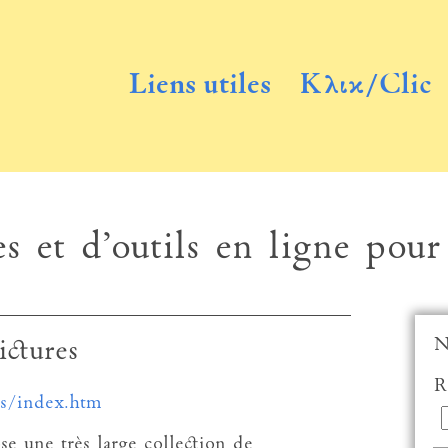
Liens utiles
Κλικ/Clic
s et d’outils en ligne pour
N
ctures
R
es/index.htm
e une très large collection de