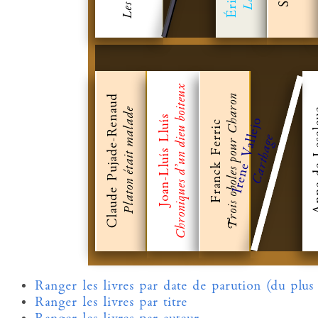
Chroniques d'un dieu boiteux
Trois oboles pour Charon
Claude Pujade-Renaud
Anne d
Platon était malade
Joan-Lluís Lluís
Irene Vallejo
Franck Ferric
Carthage
Ranger les livres par date de parution (du plus
Ranger les livres par titre