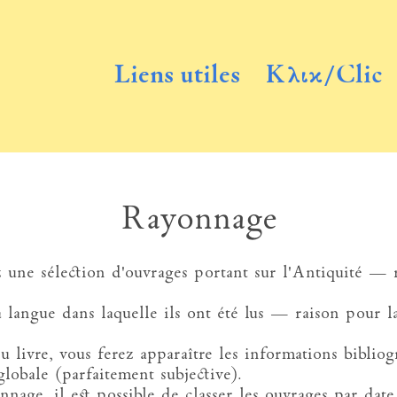
Liens utiles
Κλικ/Clic
Rayonnage
z une sélection d'ouvrages portant sur l'Antiquité — 
la langue dans laquelle ils ont été lus — raison pour l
u livre, vous ferez apparaître les informations bibliog
lobale (parfaitement subjective).
nnage, il est possible de classer les ouvrages par date