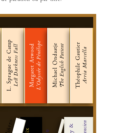
L. Sprague de Camp
L'Odyssée de Pénélope
Théophile Gautier
Michael Ondaatje
Margaret Atwood
The English Patient
Lest Darkness Fall
Arria Marcella
&