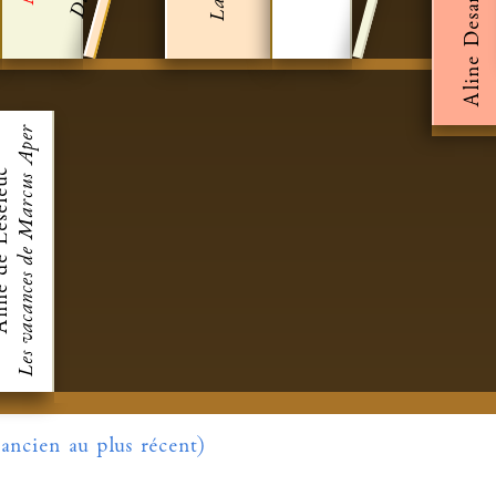
Aline Desarzens
Les vacances de Marcus Aper
e Leseleuc
 ancien au plus récent)